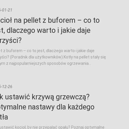
-01-21
cioł na pellet z buforem – co to
st, dlaczego warto i jakie daje
rzyści?
et z buforem – co to jest, dlaczego warto i jakie daje
yści? (Poradnik dla użytkowników).Kotły na pellet stały się
ym z najpopularniejszych sposobów ogrzewania...
-12-26
k ustawić krzywą grzewczą?
tymalne nastawy dla każdego
tła
ustawić kocioł, by nie przepalać opału? Poznaj optymalne