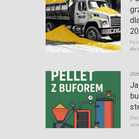
gr
dl
20
Po c
dla 
2026
Ja
bu
st
Ster
usta