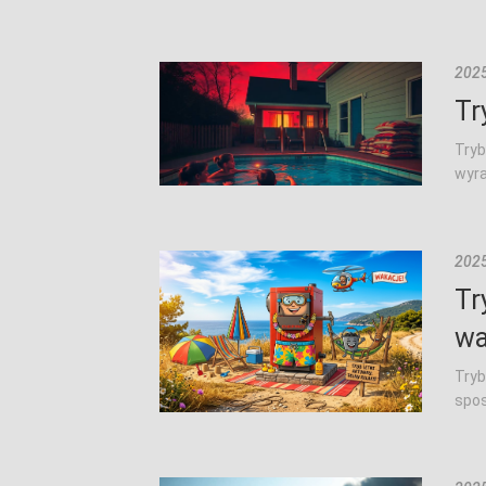
2025
Tr
Tryb
wyra
2025
Tr
wa
Tryb
spos