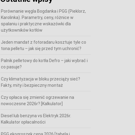
Porównanie węgla Bogdanka i PGG (Pieklorz,
Karolinka). Parametry, ceny, różnice w
spalaniu i praktyczne wskazówki dla
użytkowników kotłów
Jeden mandat z fotoradaru kosztuje tyle co
tona pelletu – jak się przed tym uchronić?
Palnik pelletowy do kotła Defro – jaki wybrać i
co pasuje?
Czy klimatyzacja w bloku przeciąży sieć?
Fakty, mity i bezpieczny montaż
Czy opłaca się zmienić ogrzewanie na
nowoczesne 2026r? [Kalkulator]
Diesel lub benzyna vs Elektryk 2026r.
Kalkulator opłacalności
PGG ekogroszek cena 2026 [tabela i