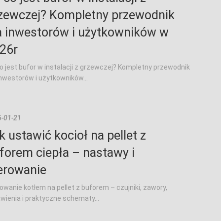
zewczej? Kompletny przewodnik
a inwestorów i użytkowników w
26r
o jest bufor w instalacji z grzewczej? Kompletny przewodnik
inwestorów i użytkowników...
-01-21
k ustawić kocioł na pellet z
forem ciepła – nastawy i
erowanie
owanie kotłem na pellet z buforem – czujniki, zawory,
wienia i praktyczne schematy...