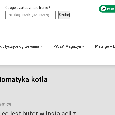
Czego szukasz na stronie?
Szukaj
y
 dotyczące ogrzewania
PV, EV, Magazyn
Metrigo – 
tomatyka kotła
-01-29
 co jest bufor w instalacji z