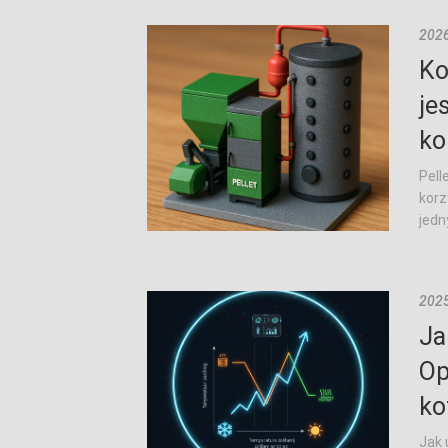
2026
Ko
je
ko
Pell
korz
jedn
2025
Ja
Op
ko
Jak 