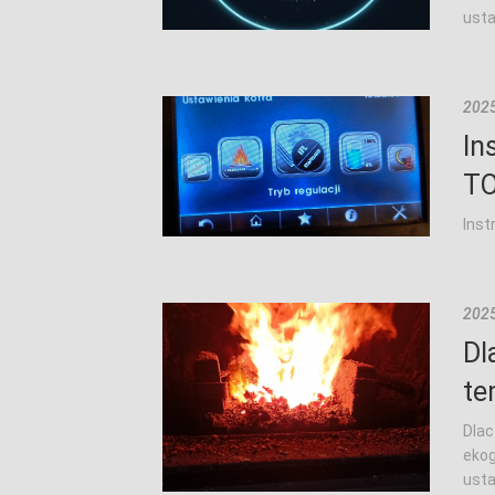
usta
2025
In
TO
Inst
2025
Dl
te
Dlac
ekog
usta