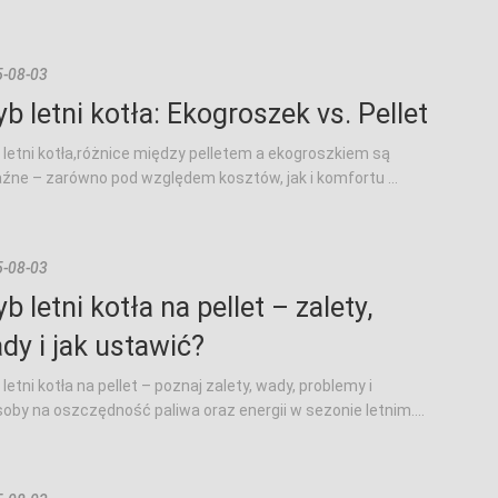
-08-03
yb letni kotła: Ekogroszek vs. Pellet
 letni kotła,różnice między pelletem a ekogroszkiem są
źne – zarówno pod względem kosztów, jak i komfortu ...
-08-03
yb letni kotła na pellet – zalety,
dy i jak ustawić?
 letni kotła na pellet – poznaj zalety, wady, problemy i
oby na oszczędność paliwa oraz energii w sezonie letnim....