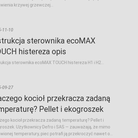
wienia krzywej grzewczej...
-11-10
strukcja sterownika ecoMAX
UCH histereza opis
rukcja sterownika ecoMAX TOUCH histereza H1 i H2...
-09-27
aczego kocioł przekracza zadaną
mperaturę? Pellet i ekogroszek
zego kocioł przekracza zadaną temperaturę? Pellet i
roszek. Użytkownicy Defro i SAS — zauważają, że mimo
wionej temperatury, piec potrafi ją przekroczyć nawet o...