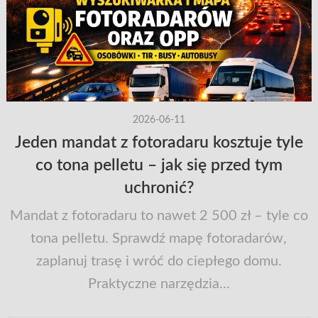
2026-06-11
Jeden mandat z fotoradaru kosztuje tyle
co tona pelletu – jak się przed tym
uchronić?
Mandat z fotoradaru to nawet 2 500 zł – tyle co
tona pelletu. Sprawdź mapę fotoradarów,
zaplanuj trasę i wróć do ciepłego domu.
Praktyczne narzędzia...