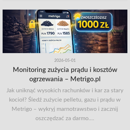
2026-05-01
Monitoring zużycia prądu i kosztów
ogrzewania – Metrigo.pl
Jak uniknąć wysokich rachunków i kar za stary
kocioł? Śledź zużycie pelletu, gazu i prądu w
Metrigo – wykryj marnotrawstwo i zacznij
oszczędzać za darmo....