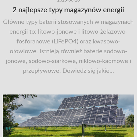
2025-06-20
2 najlepsze typy magazynów energii
Główne typy baterii stosowanych w magazynach
energii to: litowo-jonowe i litowo-żelazowo-
fosforanowe (LiFePO4) oraz kwasowo-
ołowiowe. Istnieją również baterie sodowo-
jonowe, sodowo-siarkowe, niklowo-kadmowe i
przepływowe. Dowiedz się jakie...