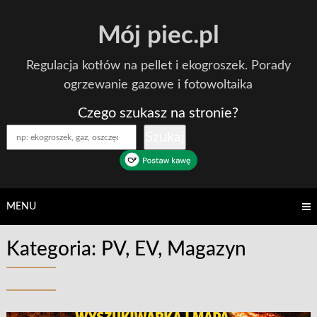
Skip
Mój piec.pl
to
content
Regulacja kotłów na pellet i ekogroszek. Porady
ogrzewanie gazowe i fotowoltaika
Czego szukasz na stronie?
Szukaj
MENU
Kategoria:
PV, EV, Magazyn