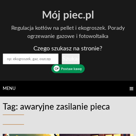
Skip
Mój piec.pl
to
content
Regulacja kotłów na pellet i ekogroszek. Porady
ogrzewanie gazowe i fotowoltaika
Czego szukasz na stronie?
Szukaj
MENU
Tag:
awaryjne zasilanie pieca