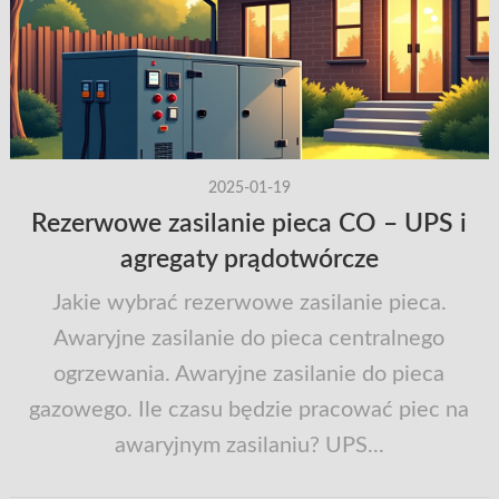
2025-01-19
Rezerwowe zasilanie pieca CO – UPS i
agregaty prądotwórcze
Jakie wybrać rezerwowe zasilanie pieca.
Awaryjne zasilanie do pieca centralnego
ogrzewania. Awaryjne zasilanie do pieca
gazowego. Ile czasu będzie pracować piec na
awaryjnym zasilaniu? UPS...