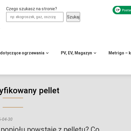
Czego szukasz na stronie?
Szukaj
y
 dotyczące ogrzewania
PV, EV, Magazyn
Metrigo – 
yfikowany pellet
-04-30
e popiołu powstaje z pelletu? Co