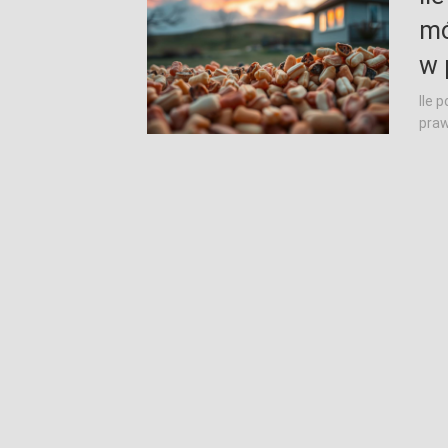
mó
w 
Ile 
praw