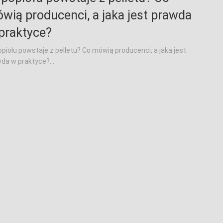
wią producenci, a jaka jest prawda
praktyce?
popiołu powstaje z pelletu? Co mówią producenci, a jaka jest
da w praktyce?...