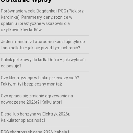
Porównanie węgla Bogdanka i PGG (Pieklorz,
Karolinka). Parametry, ceny, różnice w
spalaniu i praktyczne wskazówki dla
użytkowników kotłów
Jeden mandat z fotoradaru kosztuje tyle co
tona pelletu – jak się przed tym uchronić?
Palnik pelletowy do kotła Defro – jaki wybrać i
co pasuje?
Czy klimatyzacja w bloku przeciąży sieć?
Fakty, mity i bezpieczny montaż
Czy opłaca się zmienić ogrzewanie na
nowoczesne 2026r? [Kalkulator]
Diesel lub benzyna vs Elektryk 2026r.
Kalkulator opłacalności
PGG ekogroszek cena 2026 [tabela i