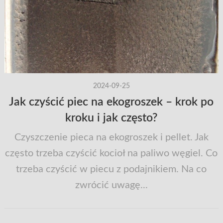
2024-09-25
Jak czyścić piec na ekogroszek – krok po
kroku i jak często?
Czyszczenie pieca na ekogroszek i pellet. Jak
często trzeba czyścić kocioł na paliwo węgiel. Co
trzeba czyścić w piecu z podajnikiem. Na co
zwrócić uwagę...