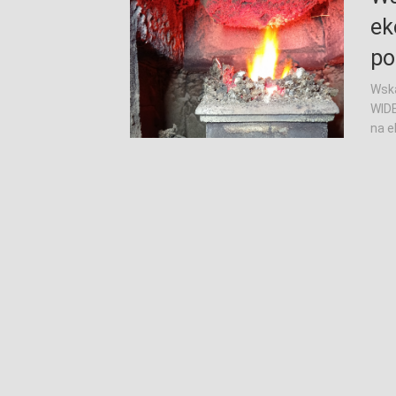
ek
po
Wska
WIDE
na e