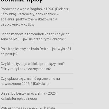
Porównanie węgla Bogdanka i PGG (Pieklorz,
Karolinka). Parametry, ceny, różnice w
spalaniu i praktyczne wskazówki dla
użytkowników kotłów
Jeden mandat z fotoradaru kosztuje tyle co
tona pelletu – jak się przed tym uchronić?
Palnik pelletowy do kotła Defro – jaki wybrać i
co pasuje?
Czy klimatyzacja w bloku przeciąży sieć?
Fakty, mity i bezpieczny montaż
Czy opłaca się zmienić ogrzewanie na
nowoczesne 2026r? [Kalkulator]
Diesel lub benzyna vs Elektryk 2026r.
Kalkulator opłacalności
PGG ekogroszek cena 2026 [tabela i