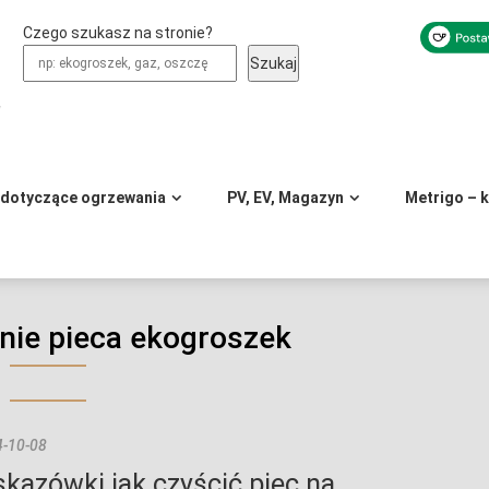
Czego szukasz na stronie?
Szukaj
y
 dotyczące ogrzewania
PV, EV, Magazyn
Metrigo – 
nie pieca ekogroszek
-10-08
kazówki jak czyścić piec na