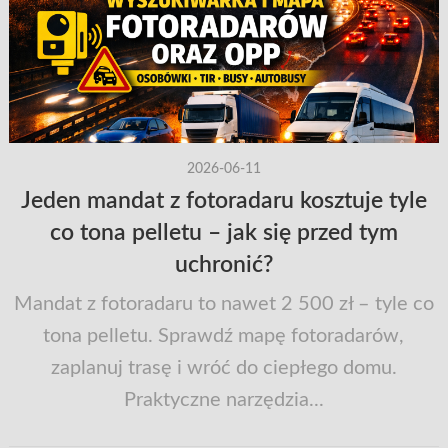
2026-06-11
Jeden mandat z fotoradaru kosztuje tyle
co tona pelletu – jak się przed tym
uchronić?
Mandat z fotoradaru to nawet 2 500 zł – tyle co
tona pelletu. Sprawdź mapę fotoradarów,
zaplanuj trasę i wróć do ciepłego domu.
Praktyczne narzędzia...