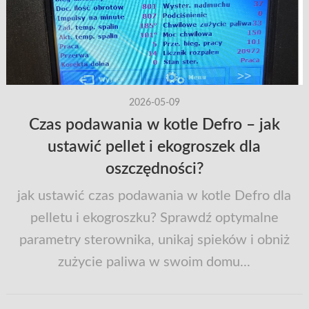
2026-05-09
Czas podawania w kotle Defro – jak
ustawić pellet i ekogroszek dla
oszczędności?
jak ustawić czas podawania w kotle Defro dla
pelletu i ekogroszku? Sprawdź optymalne
parametry sterownika, unikaj spieków i obniż
zużycie paliwa w swoim domu...