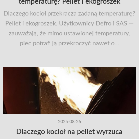
temperaturę? Pellet i ekogroszek
Dlaczego kocioł przekracza zadaną temperaturę?
Pellet i ekogroszek. Użytkownicy Defro i SAS —
zauważają, że mimo ustawionej temperatury,
piec potrafi ją przekroczyć nawet o...
2025-08-26
Dlaczego kocioł na pellet wyrzuca