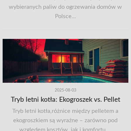
wybieranych paliw do ogrzewania domów w
Polsce...
2025-08-03
Tryb letni kotła: Ekogroszek vs. Pellet
Tryb letni kotła,różnice między pelletem a
ekogroszkiem są wyraźne – zarówno pod
względem kosztów, jak i komfortu ...