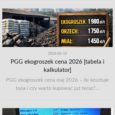
2026-05-10
PGG ekogroszek cena 2026 [tabela i
kalkulator]
PGG ekogroszek cena maj 2026 – ile kosztuje
tona i czy warto kupować już teraz?...