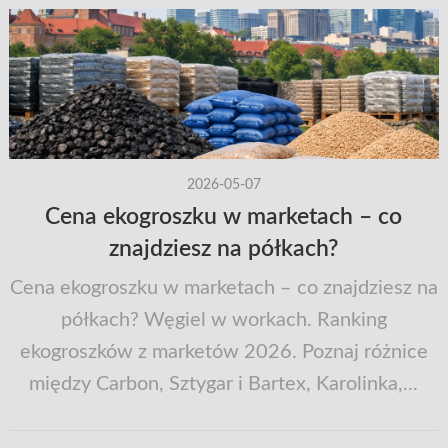
2026-05-07
Cena ekogroszku w marketach – co
znajdziesz na półkach?
Cena ekogroszku w marketach – co znajdziesz na
półkach? Węgiel w workach. Ranking
ekogroszków z marketów 2026. Poznaj różnice
między Carbon, Sztygar i Bartex, Karolinka,...