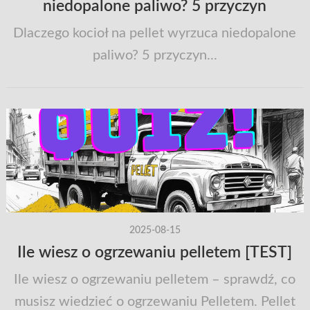
niedopalone paliwo? 5 przyczyn
Dlaczego kocioł na pellet wyrzuca niedopalone
paliwo? 5 przyczyn...
2025-08-15
Ile wiesz o ogrzewaniu pelletem [TEST]
Ile wiesz o ogrzewaniu pelletem – sprawdź, co
musisz wiedzieć o ogrzewaniu Pelletem. Pellet