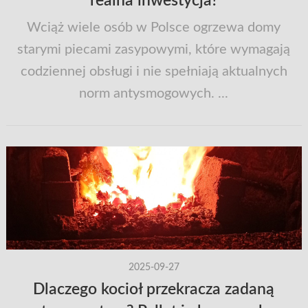
realna inwestycja?
Wciąż wiele osób w Polsce ogrzewa domy
starymi piecami zasypowymi, które wymagają
codziennej obsługi i nie spełniają aktualnych
norm antysmogowych. ...
2025-09-27
Dlaczego kocioł przekracza zadaną