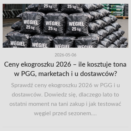
2026-05-06
Ceny ekogroszku 2026 – ile kosztuje tona
w PGG, marketach i u dostawców?
Sprawdź ceny ekogroszku 2026 w PGG i u
dostawców. Dowiedz się, dlaczego lato to
ostatni moment na tani zakup i jak testować
węgiel przed sezonem....