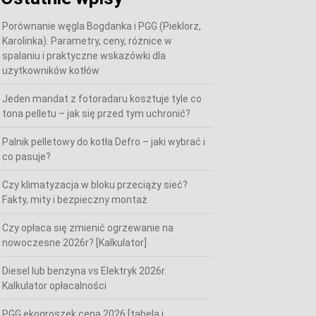
Porównanie węgla Bogdanka i PGG (Pieklorz,
Karolinka). Parametry, ceny, różnice w
spalaniu i praktyczne wskazówki dla
użytkowników kotłów
Jeden mandat z fotoradaru kosztuje tyle co
tona pelletu – jak się przed tym uchronić?
Palnik pelletowy do kotła Defro – jaki wybrać i
co pasuje?
Czy klimatyzacja w bloku przeciąży sieć?
Fakty, mity i bezpieczny montaż
Czy opłaca się zmienić ogrzewanie na
nowoczesne 2026r? [Kalkulator]
Diesel lub benzyna vs Elektryk 2026r.
Kalkulator opłacalności
PGG ekogroszek cena 2026 [tabela i