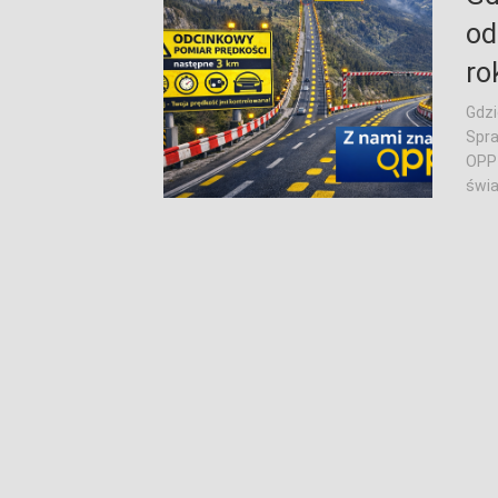
od
ro
Gdzi
Spra
OPP 
świa