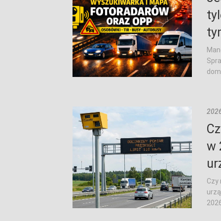
ty
ty
Mand
Spra
domu
2026
Cz
w 
ur
Czy 
urzą
2026