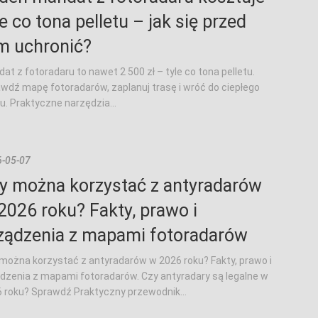
le co tona pelletu – jak się przed
m uchronić?
at z fotoradaru to nawet 2 500 zł – tyle co tona pelletu.
wdź mapę fotoradarów, zaplanuj trasę i wróć do ciepłego
. Praktyczne narzędzia...
-05-07
y można korzystać z antyradarów
2026 roku? Fakty, prawo i
ządzenia z mapami fotoradarów
można korzystać z antyradarów w 2026 roku? Fakty, prawo i
dzenia z mapami fotoradarów. Czy antyradary są legalne w
 roku? Sprawdź Praktyczny przewodnik...