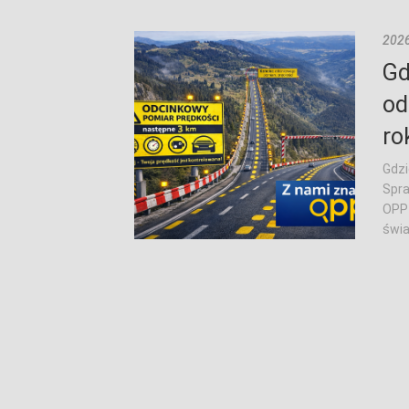
2026
Gd
od
ro
Gdzi
Spra
OPP 
świa