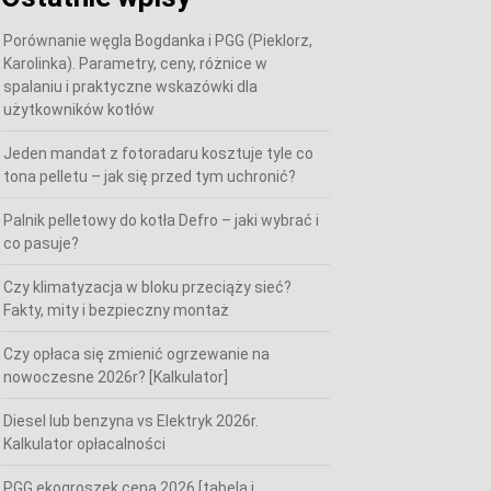
Porównanie węgla Bogdanka i PGG (Pieklorz,
Karolinka). Parametry, ceny, różnice w
spalaniu i praktyczne wskazówki dla
użytkowników kotłów
Jeden mandat z fotoradaru kosztuje tyle co
tona pelletu – jak się przed tym uchronić?
Palnik pelletowy do kotła Defro – jaki wybrać i
co pasuje?
Czy klimatyzacja w bloku przeciąży sieć?
Fakty, mity i bezpieczny montaż
Czy opłaca się zmienić ogrzewanie na
nowoczesne 2026r? [Kalkulator]
Diesel lub benzyna vs Elektryk 2026r.
Kalkulator opłacalności
PGG ekogroszek cena 2026 [tabela i