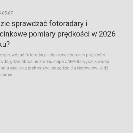
-05-07
zie sprawdzać fotoradary i
cinkowe pomiary prędkości w 2026
ku?
e sprawdzać fotoradary i odcinkowe pomiary prędkości.
wdź, gdzie Aktualne źródła, mapa CANARD, wyszukiwarka
na trasie oraz praktyczne narzędzia dla kierowców. Jedź
domie...