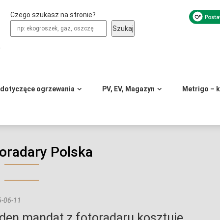
Czego szukasz na stronie?
Szukaj
y
 dotyczące ogrzewania
PV, EV, Magazyn
Metrigo – 
toradary Polska
-06-11
den mandat z fotoradaru kosztuje