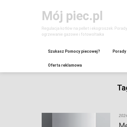
Skip
to
Mój piec.pl
content
Regulacja kotłów na pellet i ekogroszek. Porad
ogrzewanie gazowe i fotowoltaika
Szukasz Pomocy piecowej?
Porady
Oferta reklamowa
Ta
2024
Me