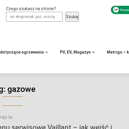
Czego szukasz na stronie?
Szukaj
y
 dotyczące ogrzewania
PV, EV, Magazyn
Metrigo – 
g:
gazowe
-02-16
nu serwisowe Vaillant – jak wejść i