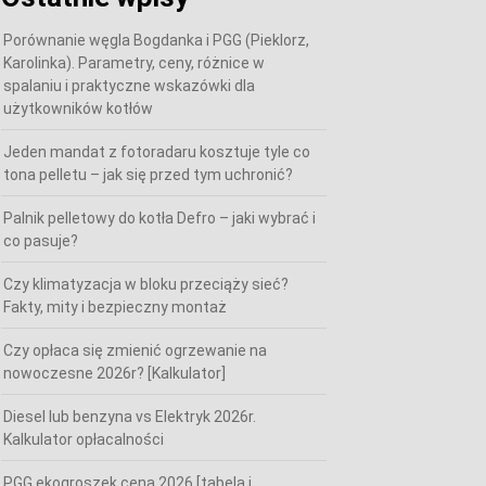
Porównanie węgla Bogdanka i PGG (Pieklorz,
Karolinka). Parametry, ceny, różnice w
spalaniu i praktyczne wskazówki dla
użytkowników kotłów
Jeden mandat z fotoradaru kosztuje tyle co
tona pelletu – jak się przed tym uchronić?
Palnik pelletowy do kotła Defro – jaki wybrać i
co pasuje?
Czy klimatyzacja w bloku przeciąży sieć?
Fakty, mity i bezpieczny montaż
Czy opłaca się zmienić ogrzewanie na
nowoczesne 2026r? [Kalkulator]
Diesel lub benzyna vs Elektryk 2026r.
Kalkulator opłacalności
PGG ekogroszek cena 2026 [tabela i