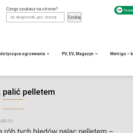
Czego szukasz na stronie?
Szukaj
y
 dotyczące ogrzewania
PV, EV, Magazyn
Metrigo – 
k palić pelletem
-01-11
e rób tych błędów paląc pelletem –