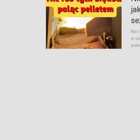
ja
se
Nie 
w se
jede