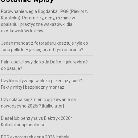
Porównanie węgla Bogdanka i PGG (Pieklorz,
Karolinka). Parametry, ceny, różnice w
spalaniu i praktyczne wskazówki dla
użytkowników kotłów
Jeden mandat z fotoradaru kosztuje tyle co
tona pelletu – jak się przed tym uchronić?
Palnik pelletowy do kotła Defro – jaki wybrać i
co pasuje?
Czy klimatyzacja w bloku przeciąży sieć?
Fakty, mity i bezpieczny montaż
Czy opłaca się zmienić ogrzewanie na
nowoczesne 2026r? [Kalkulator]
Diesel lub benzyna vs Elektryk 2026r.
Kalkulator opłacalności
PGG ekogroszek cena 2026 [tabela i