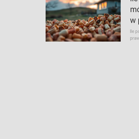
mó
w 
Ile 
praw