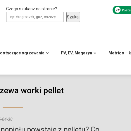
Czego szukasz na stronie?
Szukaj
y
 dotyczące ogrzewania
PV, EV, Magazyn
Metrigo – 
zewa worki pellet
-04-30
e popiołu powstaje z pelletu? Co