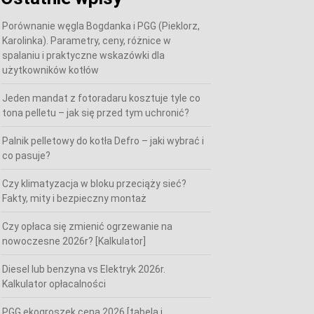
Porównanie węgla Bogdanka i PGG (Pieklorz,
Karolinka). Parametry, ceny, różnice w
spalaniu i praktyczne wskazówki dla
użytkowników kotłów
Jeden mandat z fotoradaru kosztuje tyle co
tona pelletu – jak się przed tym uchronić?
Palnik pelletowy do kotła Defro – jaki wybrać i
co pasuje?
Czy klimatyzacja w bloku przeciąży sieć?
Fakty, mity i bezpieczny montaż
Czy opłaca się zmienić ogrzewanie na
nowoczesne 2026r? [Kalkulator]
Diesel lub benzyna vs Elektryk 2026r.
Kalkulator opłacalności
PGG ekogroszek cena 2026 [tabela i