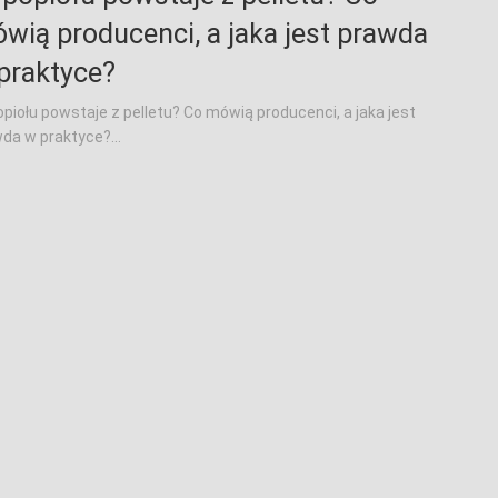
wią producenci, a jaka jest prawda
praktyce?
popiołu powstaje z pelletu? Co mówią producenci, a jaka jest
da w praktyce?...