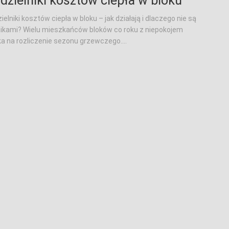
dzielniki kosztów ciepła w bloku
ielniki kosztów ciepła w bloku – jak działają i dlaczego nie są
nikami? Wielu mieszkańców bloków co roku z niepokojem
a na rozliczenie sezonu grzewczego....