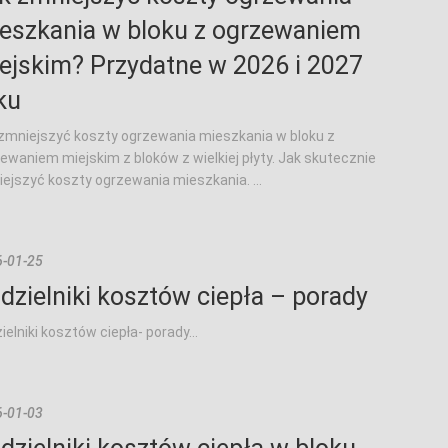
eszkania w bloku z ogrzewaniem
ejskim? Przydatne w 2026 i 2027
ku
zmniejszyć koszty ogrzewania mieszkania w bloku z
ewaniem miejskim z bloków z wielkiej płyty. Jak skutecznie
ejszyć koszty ogrzewania mieszkania. ...
-01-25
dzielniki kosztów ciepła – porady
ielniki kosztów ciepła- porady...
-01-03