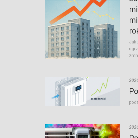
mi
mi
ro
Jak 
ogrz
zmni
2026
Po
podz
2026