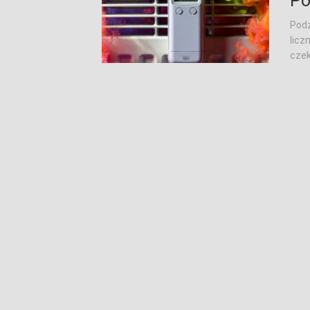
Po
Podz
licz
czek