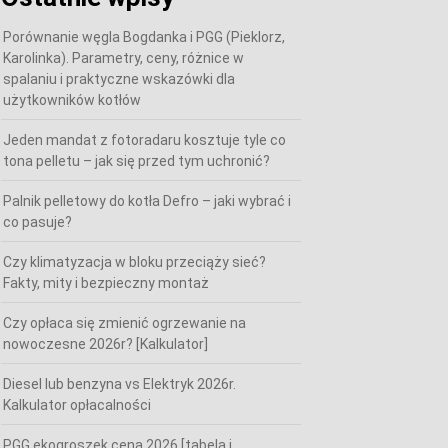
Porównanie węgla Bogdanka i PGG (Pieklorz,
Karolinka). Parametry, ceny, różnice w
spalaniu i praktyczne wskazówki dla
użytkowników kotłów
Jeden mandat z fotoradaru kosztuje tyle co
tona pelletu – jak się przed tym uchronić?
Palnik pelletowy do kotła Defro – jaki wybrać i
co pasuje?
Czy klimatyzacja w bloku przeciąży sieć?
Fakty, mity i bezpieczny montaż
Czy opłaca się zmienić ogrzewanie na
nowoczesne 2026r? [Kalkulator]
Diesel lub benzyna vs Elektryk 2026r.
Kalkulator opłacalności
PGG ekogroszek cena 2026 [tabela i