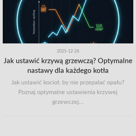
2025-12-26
Jak ustawić krzywą grzewczą? Optymalne
nastawy dla każdego kotła
Jak ustawić kocioł, by nie przepalać opału?
Poznaj optymalne ustawienia krzywej
grzewczej...