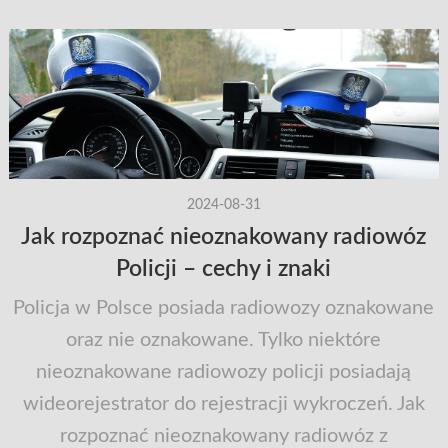
2024-08-31
Jak rozpoznać nieoznakowany radiowóz
Policji – cechy i znaki
Policja w Polsce posiada radiowozy oznakowane
oraz nie oznakowane. Tylko niektóre
nieoznakowane radiowozy policji posiadają
wideorejestrator do rejestracji wykroczeń. Jak
rozpoznać nieoznakowany radiowóz z