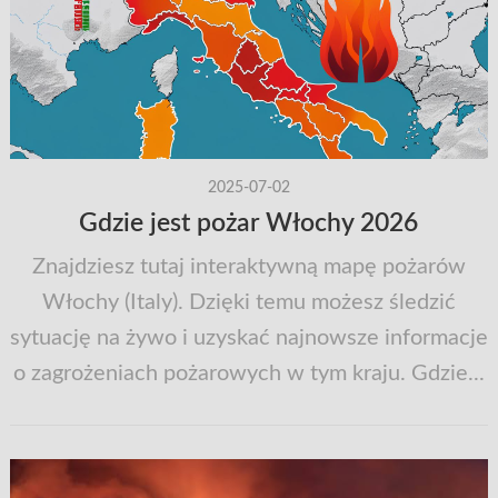
2025-07-02
Gdzie jest pożar Włochy 2026
Znajdziesz tutaj interaktywną mapę pożarów
Włochy (Italy). Dzięki temu możesz śledzić
sytuację na żywo i uzyskać najnowsze informacje
o zagrożeniach pożarowych w tym kraju. Gdzie...