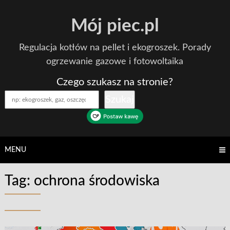
Skip
Mój piec.pl
to
content
Regulacja kotłów na pellet i ekogroszek. Porady
ogrzewanie gazowe i fotowoltaika
Czego szukasz na stronie?
Szukaj
MENU
Tag:
ochrona środowiska