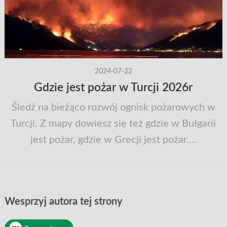
2024-07-22
Gdzie jest pożar w Turcji 2026r
Śledź na bieżąco rozwój ognisk pożarowych w
Turcji. Z mapy dowiesz się też gdzie w Bułgarii
jest pożar, gdzie w Grecji jest pożar....
Wesprzyj autora tej strony