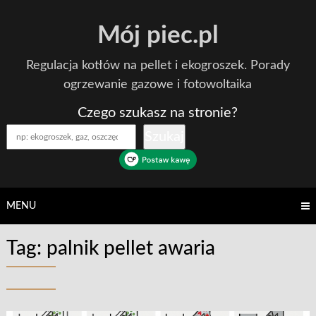
Skip
Mój piec.pl
to
content
Regulacja kotłów na pellet i ekogroszek. Porady
ogrzewanie gazowe i fotowoltaika
Czego szukasz na stronie?
Szukaj
MENU
Tag:
palnik pellet awaria