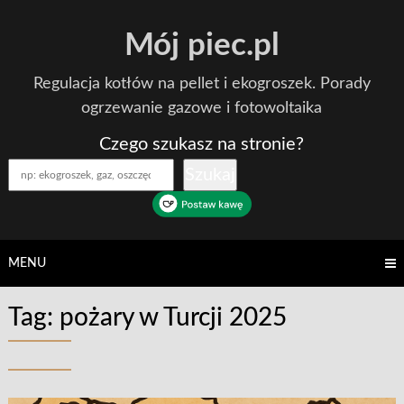
Skip
Mój piec.pl
to
content
Regulacja kotłów na pellet i ekogroszek. Porady
ogrzewanie gazowe i fotowoltaika
Czego szukasz na stronie?
Szukaj
MENU
Tag:
pożary w Turcji 2025