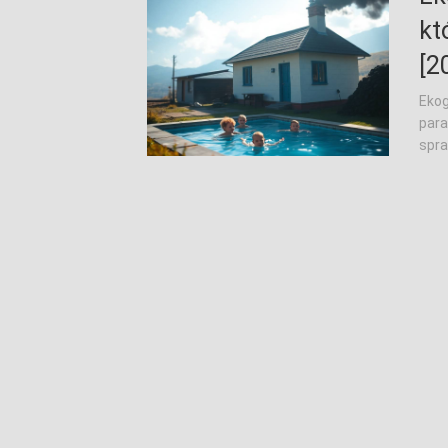
kt
[2
Ekog
para
spra