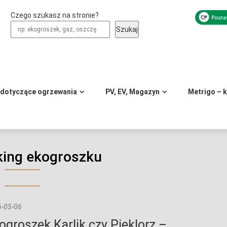
Czego szukasz na stronie?
Szukaj
y
 dotyczące ogrzewania
PV, EV, Magazyn
Metrigo – 
king ekogroszku
-05-06
ogroszek Karlik czy Pieklorz –