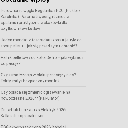
Porównanie węgla Bogdanka i PGG (Pieklorz,
Karolinka). Parametry, ceny, różnice w
spalaniu i praktyczne wskazówki dla
użytkowników kotłów
Jeden mandat z fotoradaru kosztuje tyle co
tona pelletu – jak się przed tym uchronić?
Palnik pelletowy do kotła Defro – jaki wybrać i
co pasuje?
Czy klimatyzacja w bloku przeciąży sieć?
Fakty, mity i bezpieczny montaż
Czy opłaca się zmienić ogrzewanie na
nowoczesne 2026r? [Kalkulator]
Diesel lub benzyna vs Elektryk 2026r.
Kalkulator opłacalności
PGG ekogroszek cena 2026 [tabela i