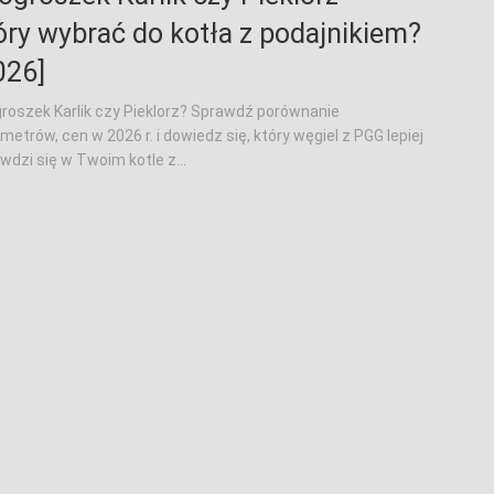
óry wybrać do kotła z podajnikiem?
026]
roszek Karlik czy Pieklorz? Sprawdź porównanie
metrów, cen w 2026 r. i dowiedz się, który węgiel z PGG lepiej
wdzi się w Twoim kotle z...