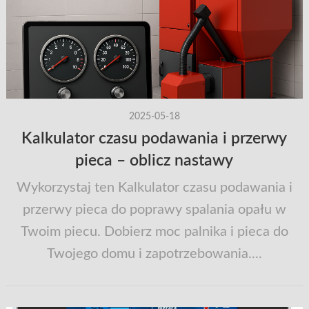
2025-05-18
Kalkulator czasu podawania i przerwy
pieca – oblicz nastawy
Wykorzystaj ten Kalkulator czasu podawania i
przerwy pieca do poprawy spalania opału w
Twoim piecu. Dobierz moc palnika i pieca do
Twojego domu i zapotrzebowania....