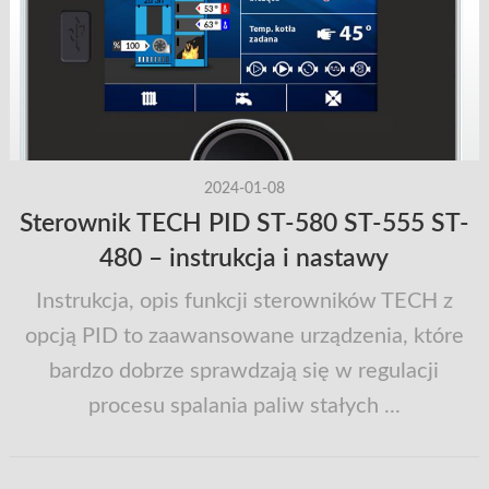
2024-01-08
Sterownik TECH PID ST-580 ST-555 ST-
480 – instrukcja i nastawy
Instrukcja, opis funkcji sterowników TECH z
opcją PID to zaawansowane urządzenia, które
bardzo dobrze sprawdzają się w regulacji
procesu spalania paliw stałych ...