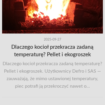
2025-09-27
Dlaczego kocioł przekracza zadaną
temperaturę? Pellet i ekogroszek
Dlaczego kocioł przekracza zadaną temperaturę?
Pellet i ekogroszek. Użytkownicy Defro i SAS —
zauważają, że mimo ustawionej temperatury,
piec potrafi ją przekroczyć nawet o...