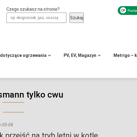
Czego szukasz na stronie?
Szukaj
y
 dotyczące ogrzewania
PV, EV, Magazyn
Metrigo – 
smann tylko cwu
-05-08
k przejść na tryb letni w kotle