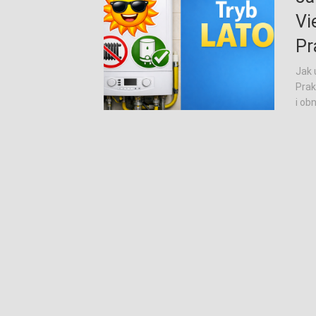
Vi
Pr
Jak 
Prak
i ob