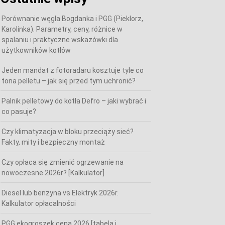
Porównanie węgla Bogdanka i PGG (Pieklorz,
Karolinka). Parametry, ceny, różnice w
spalaniu i praktyczne wskazówki dla
użytkowników kotłów
Jeden mandat z fotoradaru kosztuje tyle co
tona pelletu – jak się przed tym uchronić?
Palnik pelletowy do kotła Defro – jaki wybrać i
co pasuje?
Czy klimatyzacja w bloku przeciąży sieć?
Fakty, mity i bezpieczny montaż
Czy opłaca się zmienić ogrzewanie na
nowoczesne 2026r? [Kalkulator]
Diesel lub benzyna vs Elektryk 2026r.
Kalkulator opłacalności
PGG ekogroszek cena 2026 [tabela i