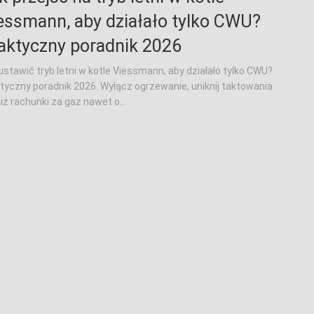
essmann, aby działało tylko CWU?
aktyczny poradnik 2026
ustawić tryb letni w kotle Viessmann, aby działało tylko CWU?
tyczny poradnik 2026. Wyłącz ogrzewanie, uniknij taktowania
niż rachunki za gaz nawet o...