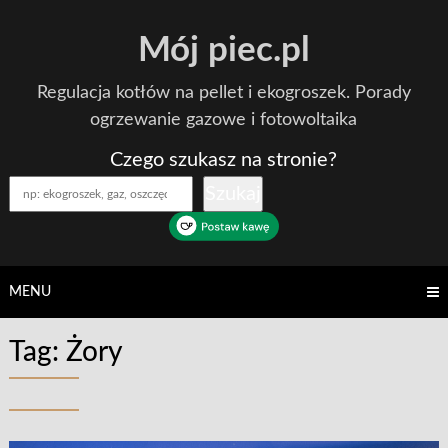
Skip
Mój piec.pl
to
content
Regulacja kotłów na pellet i ekogroszek. Porady
ogrzewanie gazowe i fotowoltaika
Czego szukasz na stronie?
Szukaj
MENU
Tag:
Żory