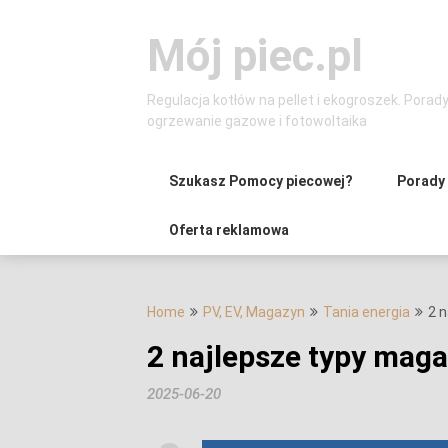
Skip
to
Mój piec.pl
content
Regulacja kotłów na pellet i ekogroszek. Porad
ogrzewanie gazowe i fotowoltaika
Szukasz Pomocy piecowej?
Porady
Oferta reklamowa
Home
PV, EV, Magazyn
Tania energia
2 
2 najlepsze typy mag
2025-06-20