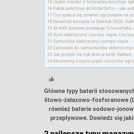
15
Jeden mandat z fotoradaru kosztuje tyle 
16
Palnik pelletowy do kotła Defro – jaki wy
17
Czy opłaca się zmienić ogrzewanie na no
18
Diesel lub benzyna vs Elektryk 2026r. Kal
19
Ile kWh dziennie produkuje fotowoltaika a
20
Auto elektryczne i pompa ciepła: Czy be
21
Samochód elektryczny i pompa ciepła – 
22
Ładowarki do samochodów elektrycznych 
23
Jak przejść na tryb letni w kotle Vaillan
24
Monitoring zużycia prądu i kosztów ogrz
Główne typy baterii stosowanych
litowo-żelazowo-fosforanowe (
również baterie sodowo-jonow
przepływowe. Dowiedz się jaki
2 najlepsze typy magazyn