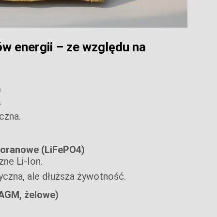
 energii – ze względu na
)
.
czna.
foranowe (LiFePO4)
zne Li-Ion.
czna, ale dłuższa żywotność.
AGM, żelowe)