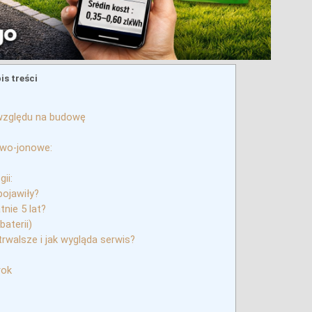
is treści
względu na budowę
owo-jonowe:
ii:
pojawiły?
nie 5 lat?
aterii)
trwalsze i jak wygląda serwis?
rok