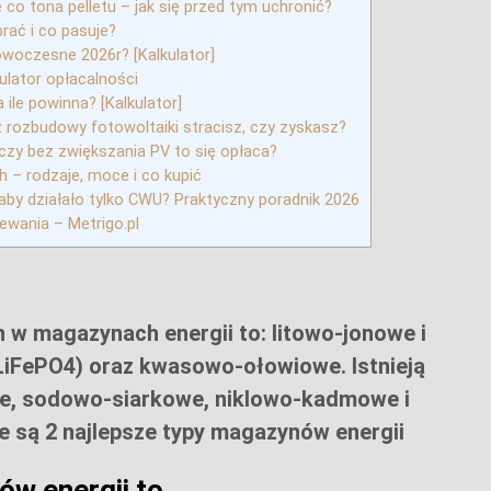
co tona pelletu – jak się przed tym uchronić?
brać i co pasuje?
woczesne 2026r? [Kalkulator]
kulator opłacalności
 ile powinna? [Kalkulator]
z rozbudowy fotowoltaiki stracisz, czy zyskasz?
czy bez zwiększania PV to się opłaca?
– rodzaje, moce i co kupić
t, aby działało tylko CWU? Praktyczny poradnik 2026
ewania – Metrigo.pl
 w magazynach energii to: litowo-jonowe i
LiFePO4) oraz
kwasowo-ołowiowe
. Istnieją
e, sodowo-siarkowe, niklowo-kadmowe i
e są 2 najlepsze typy magazynów energii
ów energii to