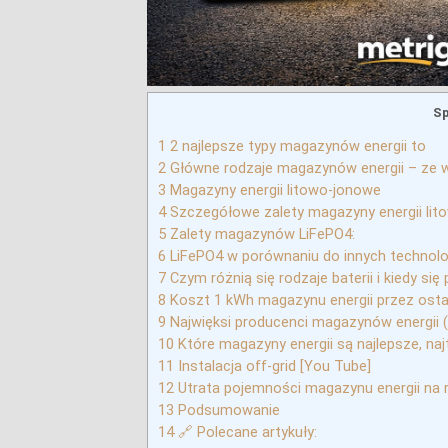
Sp
1
2 najlepsze typy magazynów energii to
2
Główne rodzaje magazynów energii – ze 
3
Magazyny energii litowo-jonowe
4
Szczegółowe zalety magazyny energii lit
5
Zalety magazynów LiFePO4:
6
LiFePO4 w porównaniu do innych technolog
7
Czym różnią się rodzaje baterii i kiedy się 
8
Koszt 1 kWh magazynu energii przez ostat
9
Najwięksi producenci magazynów energii (b
10
Które magazyny energii są najlepsze, naj
11
Instalacja off-grid [You Tube]
12
Utrata pojemności magazynu energii na 
13
Podsumowanie
14
🔗 Polecane artykuły: