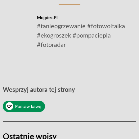
Mojpiec.pl
#tanieogrzewanie #fotowoltaika
#ekogroszek #pompaciepla
#fotoradar
Wesprzyj autora tej strony
Ostatnie wpisy