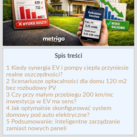
Spis treści
1
Kiedy synergia EV i pompy ciepła przyniesie
realne oszczędności?
2
Scenariusze opłacalności dla domu 120 m2
bez rozbudowy PV
3
Czy przy małym przebiegu 200 km/mc
inwestycja w EV ma sens?
4
Jak optymalnie skonfigurować system
domowy pod auto elektryczne?
5
Podsumowanie: Inteligentne zarządzanie
zamiast nowych paneli