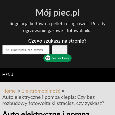
Skip
Mój piec.pl
to
content
Regulacja kotłów na pellet i ekogroszek. Porady
ogrzewanie gazowe i fotowoltaika
Czego szukasz na stronie?
Szukaj
MENU
Home
Elektromobilność
Auto elektryczne i pompa ciepła: Czy bez
rozbudowy fotowoltaiki stracisz, czy zyskasz?
Auto elektryczne i pompa