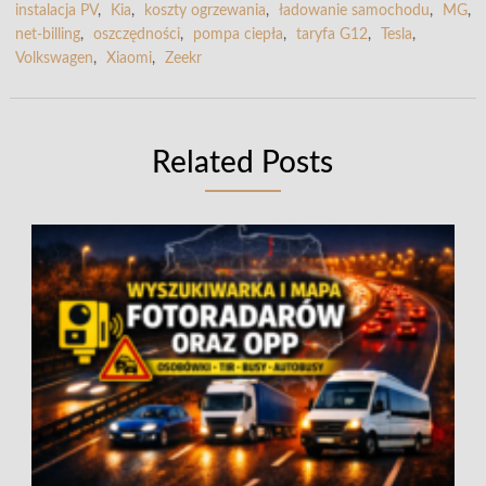
instalacja PV
,
Kia
,
koszty ogrzewania
,
ładowanie samochodu
,
MG
,
net-billing
,
oszczędności
,
pompa ciepła
,
taryfa G12
,
Tesla
,
Volkswagen
,
Xiaomi
,
Zeekr
Related Posts