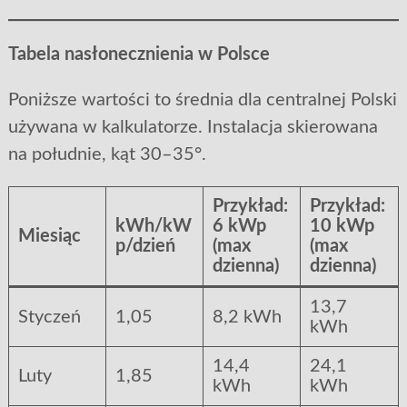
Tabela nasłonecznienia w Polsce
Poniższe wartości to średnia dla centralnej Polski
używana w kalkulatorze. Instalacja skierowana
na południe, kąt 30–35°.
Przykład:
Przykład:
kWh/kW
6 kWp
10 kWp
Miesiąc
p/dzień
(max
(max
dzienna)
dzienna)
13,7
Styczeń
1,05
8,2 kWh
kWh
14,4
24,1
Luty
1,85
kWh
kWh