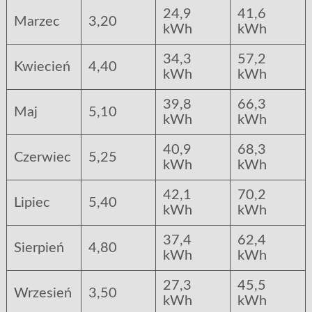
24,9
41,6
Marzec
3,20
kWh
kWh
34,3
57,2
Kwiecień
4,40
kWh
kWh
39,8
66,3
Maj
5,10
kWh
kWh
40,9
68,3
Czerwiec
5,25
kWh
kWh
42,1
70,2
Lipiec
5,40
kWh
kWh
37,4
62,4
Sierpień
4,80
kWh
kWh
27,3
45,5
Wrzesień
3,50
kWh
kWh