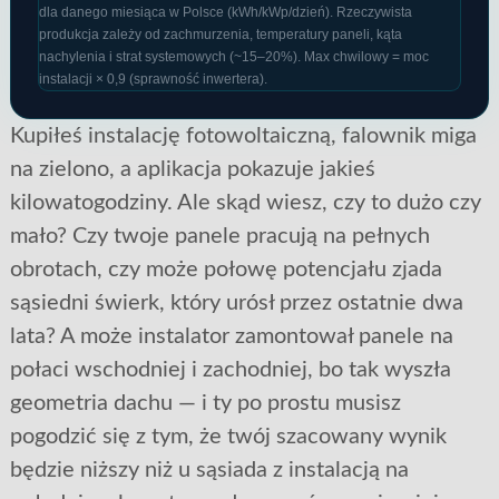
dla danego miesiąca w Polsce (kWh/kWp/dzień). Rzeczywista
produkcja zależy od zachmurzenia, temperatury paneli, kąta
nachylenia i strat systemowych (~15–20%). Max chwilowy = moc
instalacji × 0,9 (sprawność inwertera).
Kupiłeś instalację fotowoltaiczną, falownik miga
na zielono, a aplikacja pokazuje jakieś
kilowatogodziny. Ale skąd wiesz, czy to dużo czy
mało? Czy twoje panele pracują na pełnych
obrotach, czy może połowę potencjału zjada
sąsiedni świerk, który urósł przez ostatnie dwa
lata? A może instalator zamontował panele na
połaci wschodniej i zachodniej, bo tak wyszła
geometria dachu — i ty po prostu musisz
pogodzić się z tym, że twój szacowany wynik
będzie niższy niż u sąsiada z instalacją na