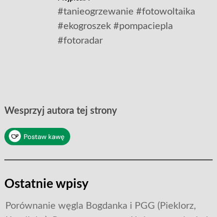
#tanieogrzewanie #fotowoltaika
#ekogroszek #pompaciepla
#fotoradar
Wesprzyj autora tej strony
Ostatnie wpisy
Porównanie węgla Bogdanka i PGG (Pieklorz,