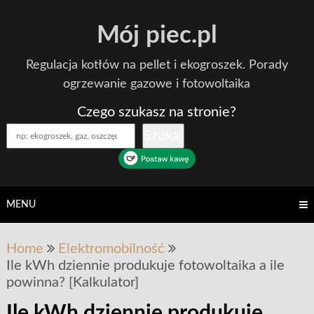
Skip
Mój piec.pl
to
content
Regulacja kotłów na pellet i ekogroszek. Porady
ogrzewanie gazowe i fotowoltaika
Czego szukasz na stronie?
Szukaj
MENU
Home
Elektromobilność
Ile kWh dziennie produkuje fotowoltaika a ile
powinna? [Kalkulator]
Ile kWh dziennie produkuje