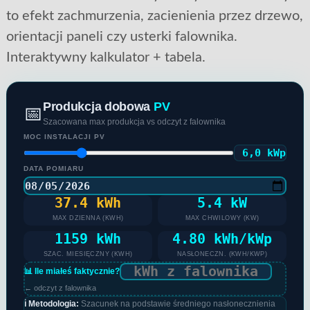
to efekt zachmurzenia, zacienienia przez drzewo,
orientacji paneli czy usterki falownika.
Interaktywny kalkulator + tabela.
Produkcja dobowa
PV
📅
Szacowana max produkcja vs odczyt z falownika
MOC INSTALACJI PV
6,0 kWp
DATA POMIARU
37.4 kWh
5.4 kW
MAX DZIENNA (KWH)
MAX CHWILOWY (KW)
1159 kWh
4.80 kWh/kWp
SZAC. MIESIĘCZNY (KWH)
NASŁONECZN. (KWH/KWP)
📊 Ile miałeś faktycznie?
← odczyt z falownika
ℹ️ Metodologia:
Szacunek na podstawie średniego nasłonecznienia