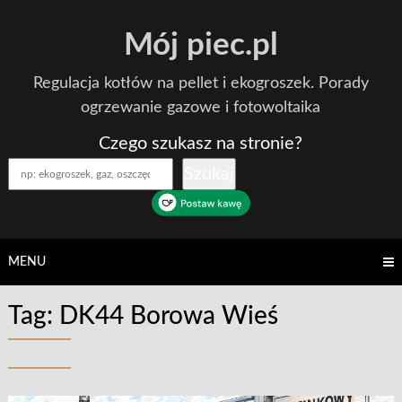
Skip
Mój piec.pl
to
content
Regulacja kotłów na pellet i ekogroszek. Porady
ogrzewanie gazowe i fotowoltaika
Czego szukasz na stronie?
Szukaj
MENU
Tag:
DK44 Borowa Wieś