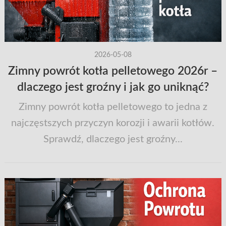
2026-05-08
Zimny powrót kotła pelletowego 2026r –
dlaczego jest groźny i jak go uniknąć?
Zimny powrót kotła pelletowego to jedna z
najczęstszych przyczyn korozji i awarii kotłów.
Sprawdź, dlaczego jest groźny...