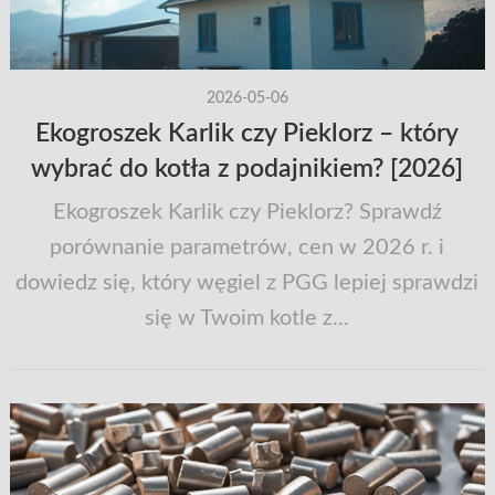
2026-05-06
Ekogroszek Karlik czy Pieklorz – który
wybrać do kotła z podajnikiem? [2026]
Ekogroszek Karlik czy Pieklorz? Sprawdź
porównanie parametrów, cen w 2026 r. i
dowiedz się, który węgiel z PGG lepiej sprawdzi
się w Twoim kotle z...