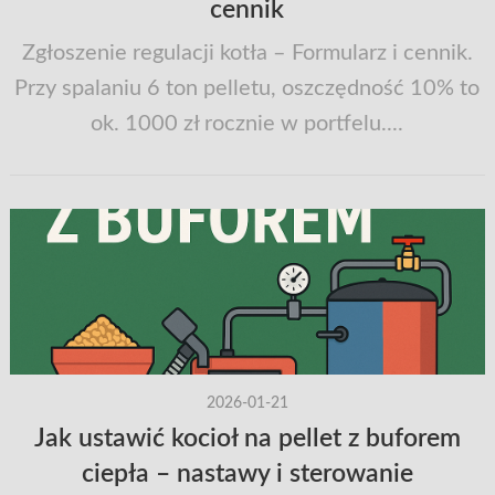
cennik
Zgłoszenie regulacji kotła – Formularz i cennik.
Przy spalaniu 6 ton pelletu, oszczędność 10% to
ok. 1000 zł rocznie w portfelu....
2026-01-21
Jak ustawić kocioł na pellet z buforem
ciepła – nastawy i sterowanie