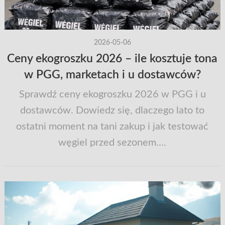
2026-05-06
Ceny ekogroszku 2026 – ile kosztuje tona
w PGG, marketach i u dostawców?
Sprawdź ceny ekogroszku 2026 w PGG i u
dostawców. Dowiedz się, dlaczego lato to
ostatni moment na tani zakup i jak testować
węgiel przed sezonem....