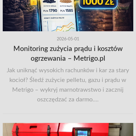
2026-05-01
Monitoring zużycia prądu i kosztów
ogrzewania – Metrigo.pl
Jak uniknąć wysokich rachunków i kar za stary
kocioł? Śledź zużycie pelletu, gazu i prądu w
Metrigo – wykryj marnotrawstwo i zacznij
oszczędzać za darmo....