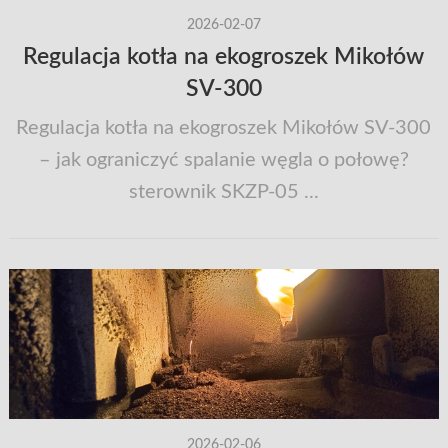
2026-02-07
Regulacja kotła na ekogroszek Mikołów
SV-300
Regulacja kotła na ekogroszek Mikołów SV-300
– jak ograniczyć spalanie węgla o połowę?
sterownik SKZP-05 ...
2026-02-06