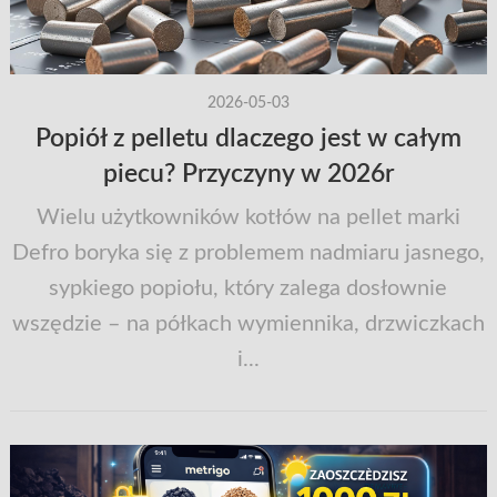
2026-05-03
Popiół z pelletu dlaczego jest w całym
piecu? Przyczyny w 2026r
Wielu użytkowników kotłów na pellet marki
Defro boryka się z problemem nadmiaru jasnego,
sypkiego popiołu, który zalega dosłownie
wszędzie – na półkach wymiennika, drzwiczkach
i...