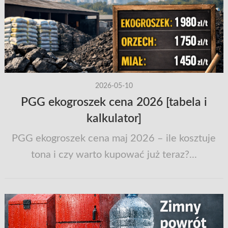
2026-05-10
PGG ekogroszek cena 2026 [tabela i
kalkulator]
PGG ekogroszek cena maj 2026 – ile kosztuje
tona i czy warto kupować już teraz?...