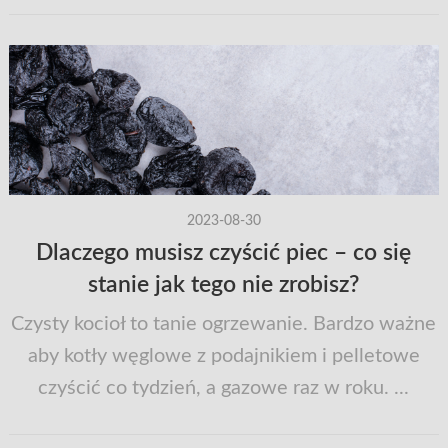
2023-08-30
Dlaczego musisz czyścić piec – co się
stanie jak tego nie zrobisz?
Czysty kocioł to tanie ogrzewanie. Bardzo ważne
aby kotły węglowe z podajnikiem i pelletowe
czyścić co tydzień, a gazowe raz w roku. ...