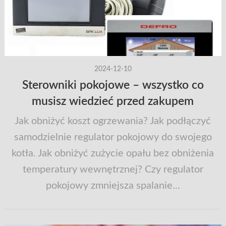
2024-12-10
Sterowniki pokojowe – wszystko co
musisz wiedzieć przed zakupem
Jak obniżyć koszt ogrzewania? Jak podłączyć
samodzielnie regulator pokojowy do swojego
kotła. Jak obniżyć zużycie opału bez obniżenia
temperatury wewnętrznej? Czy regulator
pokojowy zmniejsza spalanie...