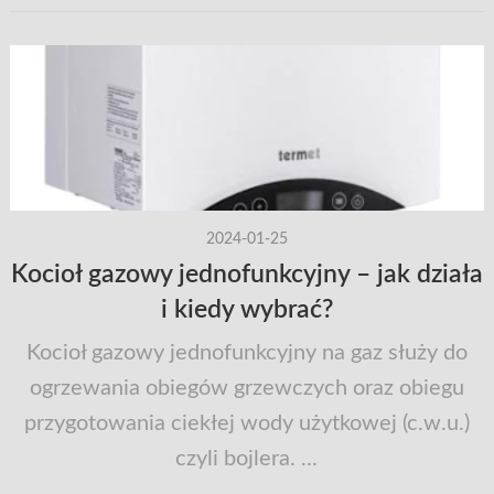
2024-01-25
Kocioł gazowy jednofunkcyjny – jak działa
i kiedy wybrać?
Kocioł gazowy jednofunkcyjny na gaz służy do
ogrzewania obiegów grzewczych oraz obiegu
przygotowania ciekłej wody użytkowej (c.w.u.)
czyli bojlera. ...