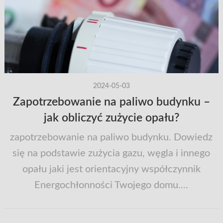
2024-05-03
Zapotrzebowanie na paliwo budynku –
jak obliczyć zużycie opału?
zapotrzebowanie na paliwo budynku. Dowiedz
się na podstawie zużycia gazu, węgla i innego
opału jaki jest orientacyjny współczynnik
Energochłonności Twojego domu....