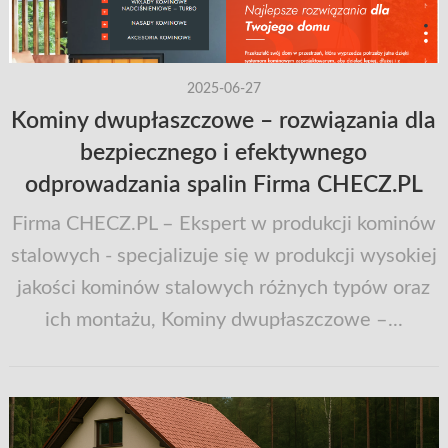
2025-06-27
Kominy dwupłaszczowe – rozwiązania dla
bezpiecznego i efektywnego
odprowadzania spalin Firma CHECZ.PL
Firma CHECZ.PL – Ekspert w produkcji kominów
stalowych - specjalizuje się w produkcji wysokiej
jakości kominów stalowych różnych typów oraz
ich montażu, Kominy dwupłaszczowe –...