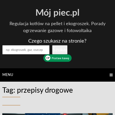
Skip
Mój piec.pl
to
content
Regulacja kotłów na pellet i ekogroszek. Porady
ogrzewanie gazowe i fotowoltaika
Czego szukasz na stronie?
Szukaj
MENU
Tag:
przepisy drogowe