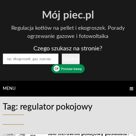
Skip
Mój piec.pl
to
content
Regulacja kotłów na pellet i ekogroszek. Porady
ogrzewanie gazowe i fotowoltaika
Czego szukasz na stronie?
Szukaj
MENU
Tag:
regulator pokojowy