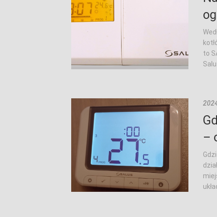
og
Wedł
kotł
to S
Salus
2024
Gd
– 
Gdzi
dzia
miej
ukła