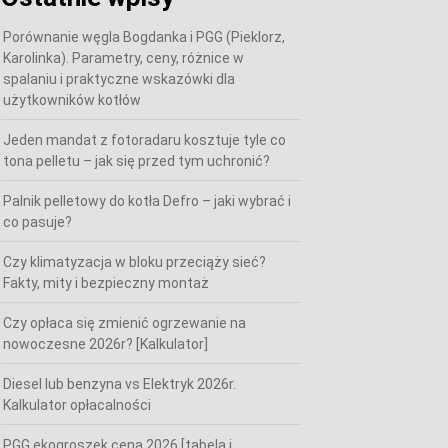
Porównanie węgla Bogdanka i PGG (Pieklorz,
Karolinka). Parametry, ceny, różnice w
spalaniu i praktyczne wskazówki dla
użytkowników kotłów
Jeden mandat z fotoradaru kosztuje tyle co
tona pelletu – jak się przed tym uchronić?
Palnik pelletowy do kotła Defro – jaki wybrać i
co pasuje?
Czy klimatyzacja w bloku przeciąży sieć?
Fakty, mity i bezpieczny montaż
Czy opłaca się zmienić ogrzewanie na
nowoczesne 2026r? [Kalkulator]
Diesel lub benzyna vs Elektryk 2026r.
Kalkulator opłacalności
PGG ekogroszek cena 2026 [tabela i