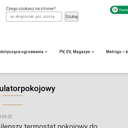
Czego szukasz na stronie?
Szukaj
y
 dotyczące ogrzewania
PV, EV, Magazyn
Metrigo – 
ulatorpokojowy
-03-22
jlepszy termostat pokojowy do