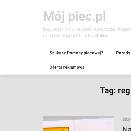
Skip
to
Mój piec.pl
content
Regulacja kotłów na pellet i ekogroszek. Porad
ogrzewanie gazowe i fotowoltaika
Szukasz Pomocy piecowej?
Porady
Oferta reklamowa
Tag:
reg
2024
Na