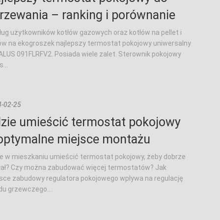
rzewania – ranking i porównanie
ug użytkowników kotłów gazowych oraz kotłów na pellet i
ów na ekogroszek najlepszy termostat pokojowy uniwersalny
ALUS 091FLRFV2. Posiada wiele zalet. Sterownik pokojowy
...
-02-25
zie umieścić termostat pokojowy
optymalne miejsce montażu
e w mieszkaniu umieścić termostat pokojowy, żeby dobrze
łał? Czy można zabudować więcej termostatów? Jak
sce zabudowy regulatora pokojowego wpływa na regulację
du grzewczego....