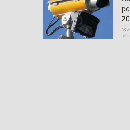
po
20
Nowe
odci