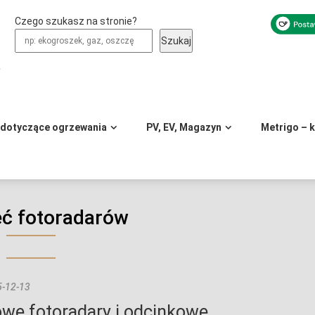
Czego szukasz na stronie?
Szukaj
y
 dotyczące ogrzewania
PV, EV, Magazyn
Metrigo – 
eć fotoradarów
-12-13
we fotoradary i odcinkowe