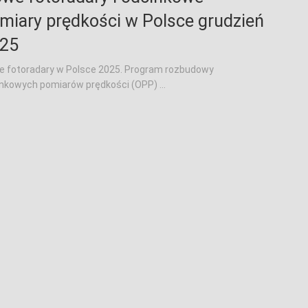
miary prędkości w Polsce grudzień
25
 fotoradary w Polsce 2025. Program rozbudowy
nkowych pomiarów prędkości (OPP) ...