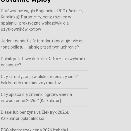
Porównanie węgla Bogdanka i PGG (Pieklorz,
Karolinka). Parametry, ceny, różnice w
spalaniu i praktyczne wskazówki dla
użytkowników kotłów
Jeden mandat z fotoradaru kosztuje tyle co
tona pelletu – jak się przed tym uchronić?
Palnik pelletowy do kotła Defro – jaki wybrać i
co pasuje?
Czy klimatyzacja w bloku przeciąży sieć?
Fakty, mity i bezpieczny montaż
Czy opłaca się zmienić ogrzewanie na
nowoczesne 2026r? [Kalkulator]
Diesel lub benzyna vs Elektryk 2026r.
Kalkulator opłacalności
PGG ekogroszek cena 2026 [tabela i