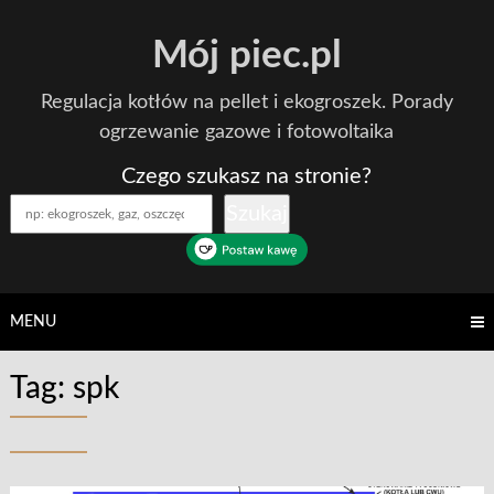
Skip
Mój piec.pl
to
content
Regulacja kotłów na pellet i ekogroszek. Porady
ogrzewanie gazowe i fotowoltaika
Czego szukasz na stronie?
Szukaj
MENU
Tag:
spk