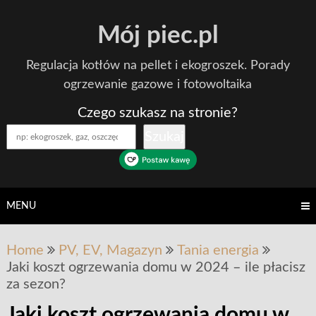
Skip
Mój piec.pl
to
content
Regulacja kotłów na pellet i ekogroszek. Porady
ogrzewanie gazowe i fotowoltaika
Czego szukasz na stronie?
Szukaj
MENU
Home
PV, EV, Magazyn
Tania energia
Jaki koszt ogrzewania domu w 2024 – ile płacisz
za sezon?
Jaki koszt ogrzewania domu w