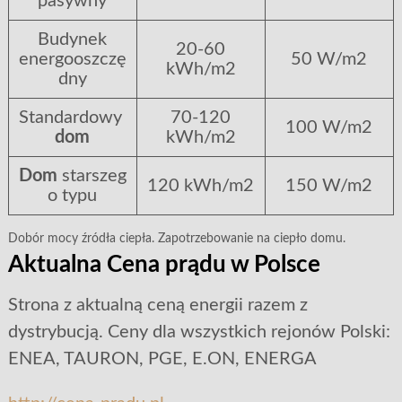
pasywny
Budynek
20-60
energooszczę
50 W/m2
kWh/m2
dny
Standardowy
70-120
100 W/m2
dom
kWh/m2
Dom
starszeg
120 kWh/m2
150 W/m2
o typu
Dobór mocy źródła ciepła. Zapotrzebowanie na ciepło domu.
Aktualna Cena prądu w Polsce
Strona z aktualną ceną energii razem z
dystrybucją. Ceny dla wszystkich rejonów Polski:
ENEA, TAURON, PGE, E.ON, ENERGA