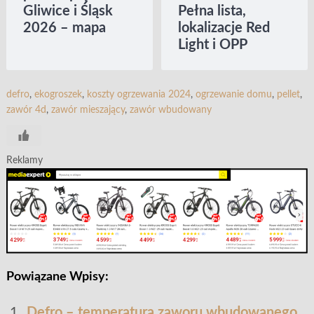
Gliwice i Śląsk
Pełna lista,
2026 – mapa
lokalizacje Red
Light i OPP
defro
, 
ekogroszek
, 
koszty ogrzewania 2024
, 
ogrzewanie domu
, 
pellet
, 
zawór 4d
, 
zawór mieszający
, 
zawór wbudowany
Reklamy
Powiązane Wpisy:
Defro – temperatura zaworu wbudowanego