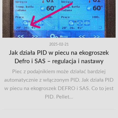
2025-02-21
Jak działa PID w piecu na ekogroszek
Defro i SAS – regulacja i nastawy
Piec z podajnikiem może działać bardziej
automatycznie z włączonym PID. Jak działa PID
w piecu na ekogroszek DEFRO i SAS. Co to jest
PID. Pellet...