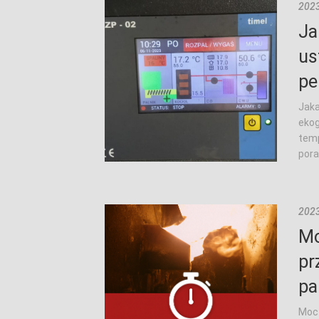
2023
Ja
us
pe
Jaka
ekog
temp
porad
2023
Mo
pr
pa
Moc 