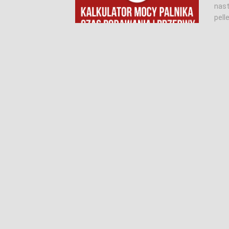
nast
pell