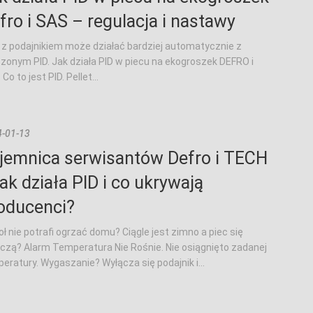
fro i SAS – regulacja i nastawy
 z podajnikiem może działać bardziej automatycznie z
zonym PID. Jak działa PID w piecu na ekogroszek DEFRO i
Co to jest PID. Pellet...
-01-13
jemnica serwisantów Defro i TECH
jak działa PID i co ukrywają
oducenci?
oł nie potrafi ogrzać domu? Ciągle jest zimno a piec się
czą? Alarm Temperatura Nie Rośnie. Nie osiągnięto zadanej
eratury. Wygaszanie? Wyłącza się podajnik i...