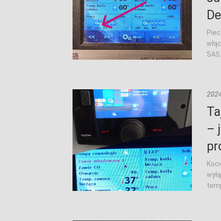
De
Piec
włąc
SAS. 
2024
Ta
– 
pr
Koci
wyłą
temp