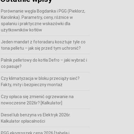
Porównanie węgla Bogdanka i PGG (Pieklorz,
Karolinka). Parametry, ceny, różnice w
spalaniu i praktyczne wskazówki dla
użytkowników kotłów
Jeden mandat z fotoradaru kosztuje tyle co
tona pelletu – jak się przed tym uchronić?
Palnik pelletowy do kotła Defro – jaki wybrać i
co pasuje?
Czy klimatyzacja w bloku przeciąży sieć?
Fakty, mity i bezpieczny montaż
Czy opłaca się zmienić ogrzewanie na
nowoczesne 2026r? [Kalkulator]
Diesel lub benzyna vs Elektryk 2026r.
Kalkulator opłacalności
PGG ekogroszek cena 2026 [tabela i