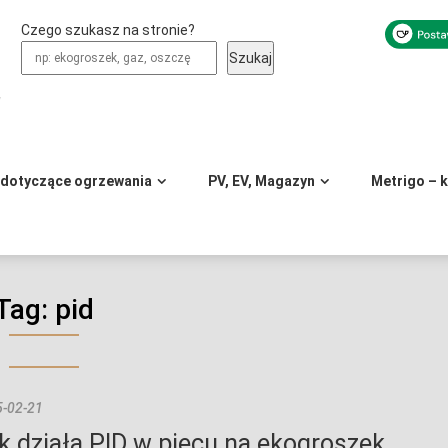
Czego szukasz na stronie?
Szukaj
y
 dotyczące ogrzewania
PV, EV, Magazyn
Metrigo – 
Tag:
pid
-02-21
k działa PID w piecu na ekogroszek