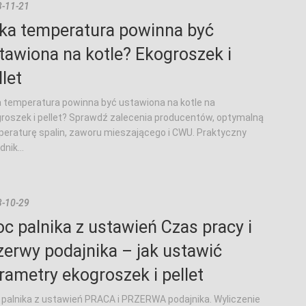
-11-21
ka temperatura powinna być
tawiona na kotle? Ekogroszek i
llet
 temperatura powinna być ustawiona na kotle na
roszek i pellet? Sprawdź zalecenia producentów, optymalną
eraturę spalin, zaworu mieszającego i CWU. Praktyczny
nik...
-10-29
c palnika z ustawień Czas pracy i
zerwy podajnika – jak ustawić
rametry ekogroszek i pellet
palnika z ustawień PRACA i PRZERWA podajnika. Wyliczenie