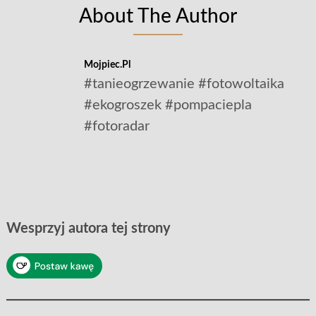
About The Author
Mojpiec.pl
#tanieogrzewanie #fotowoltaika
#ekogroszek #pompaciepla
#fotoradar
Wesprzyj autora tej strony