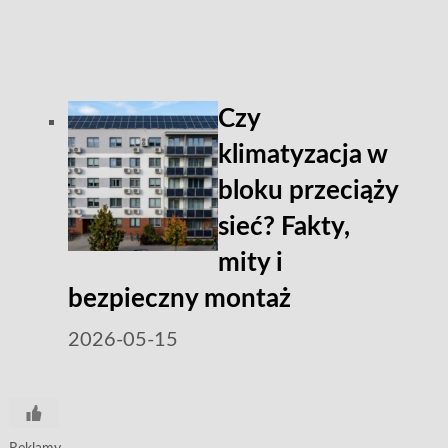
Czy
klimatyzacja w
bloku przeciąży
sieć? Fakty,
mity i
bezpieczny montaż
2026-05-15