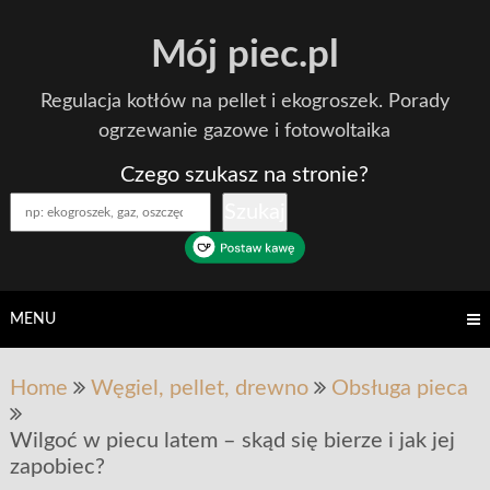
Skip
Mój piec.pl
to
content
Regulacja kotłów na pellet i ekogroszek. Porady
ogrzewanie gazowe i fotowoltaika
Czego szukasz na stronie?
Szukaj
MENU
Home
Węgiel, pellet, drewno
Obsługa pieca
Wilgoć w piecu latem – skąd się bierze i jak jej
zapobiec?