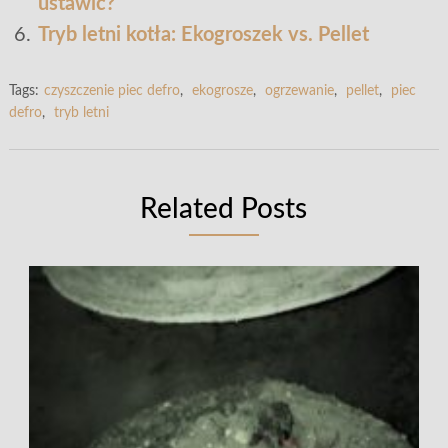
ustawić?
Tryb letni kotła: Ekogroszek vs. Pellet
Tags:
czyszczenie piec defro
,
ekogrosze
,
ogrzewanie
,
pellet
,
piec
defro
,
tryb letni
Related Posts