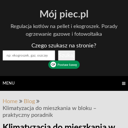
Skip
Mój piec.pl
to
content
Regulacja kotłów na pellet i ekogroszek. Porady
ogrzewanie gazowe i fotowoltaika
Czego szukasz na stronie?
Szukaj
MENU
Home
Blog
Klimatyzacja do mieszkania w bloku –
praktyczny poradnik
Klimatyzacja do mieszkania w