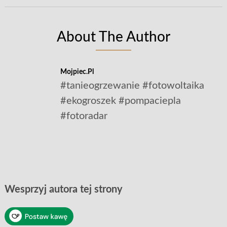
About The Author
Mojpiec.pl
#tanieogrzewanie #fotowoltaika
#ekogroszek #pompaciepla
#fotoradar
Wesprzyj autora tej strony