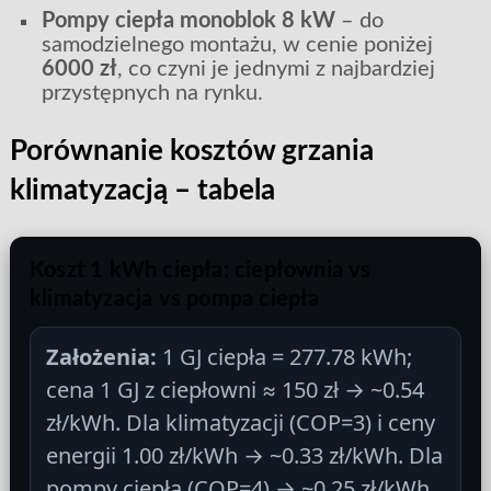
Pompy ciepła monoblok 8 kW
– do
samodzielnego montażu, w cenie poniżej
6000 zł
, co czyni je jednymi z najbardziej
przystępnych na rynku.
Porównanie kosztów grzania
klimatyzacją – tabela
Koszt 1 kWh ciepła: ciepłownia vs
klimatyzacja vs pompa ciepła
Założenia:
1 GJ ciepła = 277.78 kWh;
cena 1 GJ z ciepłowni ≈ 150 zł → ~0.54
zł/kWh. Dla klimatyzacji (COP=3) i ceny
energii 1.00 zł/kWh → ~0.33 zł/kWh. Dla
pompy ciepła (COP=4) → ~0.25 zł/kWh.