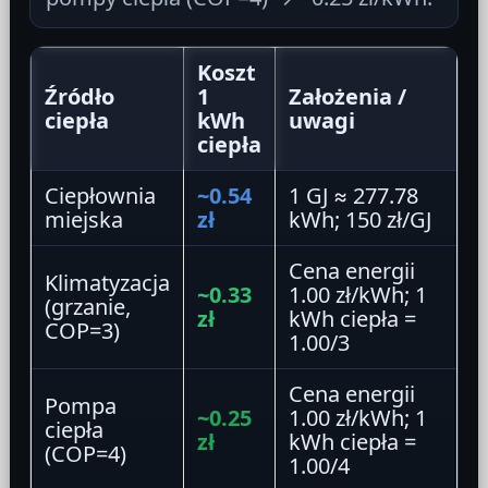
Koszt
Źródło
1
Założenia /
ciepła
kWh
uwagi
ciepła
Ciepłownia
~0.54
1 GJ ≈ 277.78
miejska
zł
kWh; 150 zł/GJ
Cena energii
Klimatyzacja
~0.33
1.00 zł/kWh; 1
(grzanie,
zł
kWh ciepła =
COP=3)
1.00/3
Cena energii
Pompa
~0.25
1.00 zł/kWh; 1
ciepła
zł
kWh ciepła =
(COP=4)
1.00/4