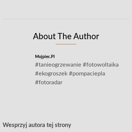
About The Author
Mojpiec.pl
#tanieogrzewanie #fotowoltaika
#ekogroszek #pompaciepla
#fotoradar
Wesprzyj autora tej strony