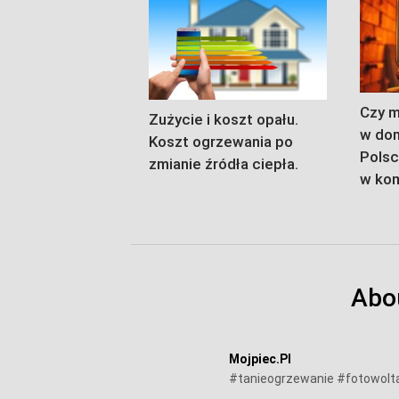
Czy m
Zużycie i koszt opału.
w do
Koszt ogrzewania po
Polsc
zmianie źródła ciepła.
w ko
Abo
Mojpiec.pl
#tanieogrzewanie #fotowolt