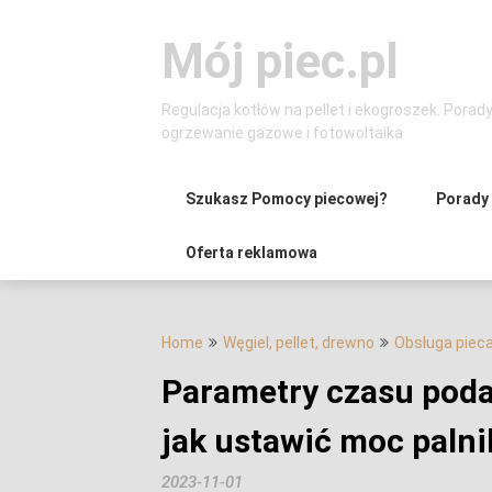
Skip
to
Mój piec.pl
content
Regulacja kotłów na pellet i ekogroszek. Porad
ogrzewanie gazowe i fotowoltaika
Szukasz Pomocy piecowej?
Porady
Oferta reklamowa
Home
Węgiel, pellet, drewno
Obsługa piec
Parametry czasu poda
jak ustawić moc palni
2023-11-01