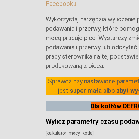
Facebooku
Wykorzystaj narzędzia wyliczenie
podawania i przerwy, które pomoga
mocą pracuje piec. Wystarczy zmi
podawania i przerwy lub odczytać
pracy sterownika na tej podstawie
produkowaną z pieca.
Sprawdź czy nastawione paramet
jest
super mała
albo
zbyt w
Dla kotłów DEFR
Wylicz parametry czasu poda
[kalkulator_mocy_kotla]