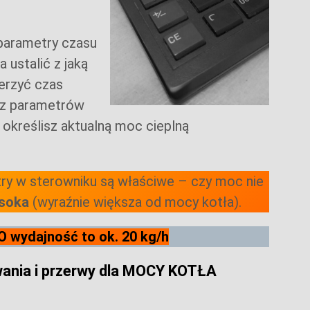
 parametry czasu
 ustalić z jaką
erzyć czas
 z parametrów
 określisz aktualną moc cieplną
ry w sterowniku są właściwe – czy moc nie
ysoka
(wyraźnie większa od mocy kotła).
O wydajność to ok. 20 kg/h
wania i przerwy dla MOCY KOTŁA