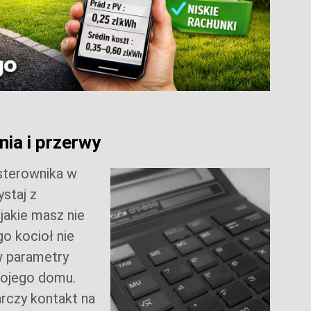
ia i przerwy
 sterownika w
ystaj z
jakie masz nie
go kocioł nie
w parametry
wojego domu.
rczy kontakt na