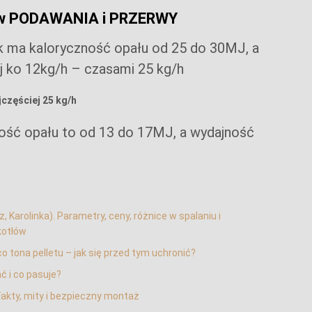
sów PODAWANIA i PRZERWY
k ma kaloryczność opału od 25 do 30MJ, a
j ko 12kg/h – czasami 25 kg/h
częściej 25 kg/h
ość opału to od 13 do 17MJ, a wydajność
 Karolinka). Parametry, ceny, różnice w spalaniu i
kotłów
o tona pelletu – jak się przed tym uchronić?
ać i co pasuje?
Fakty, mity i bezpieczny montaż