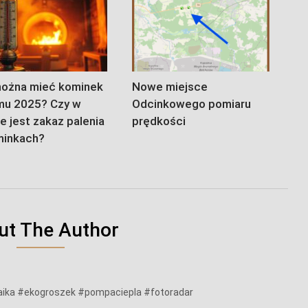
ożna mieć kominek
Nowe miejsce
mu 2025? Czy w
Odcinkowego pomiaru
e jest zakaz palenia
prędkości
minkach?
ut The Author
aika #ekogroszek #pompaciepla #fotoradar