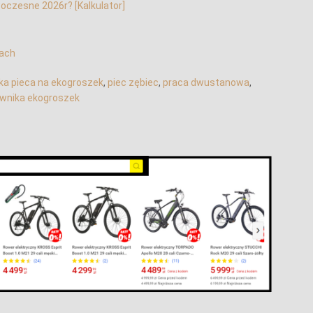
oczesne 2026r? [Kalkulator]
cach
ka pieca na ekogroszek
, 
piec zębiec
, 
praca dwustanowa
, 
ownika ekogroszek