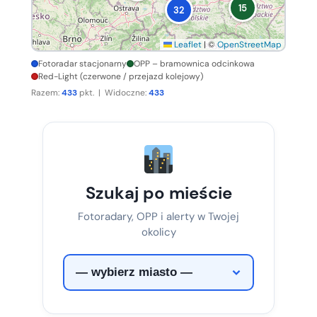
15
32
Leaflet
|
©
OpenStreetMap
Fotoradar stacjonarny
OPP – bramownica odcinkowa
Red-Light (czerwone / przejazd kolejowy)
Razem:
433
pkt. | Widoczne:
433
Szukaj po mieście
Fotoradary, OPP i alerty w Twojej
okolicy