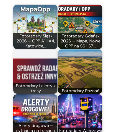
Fotoradary Śląsk
Fotoradary Gdańsk
2026 – OPP A1 i A4,
2026 – Mapa, Nowe
Katowice,…
OPP na S6 i S7,…
Fotoradary i alerty z
trasy
Fotoradary Poznań
Alerty drogowe –
sytuacja na trasach.
Fotoradary Warszawa