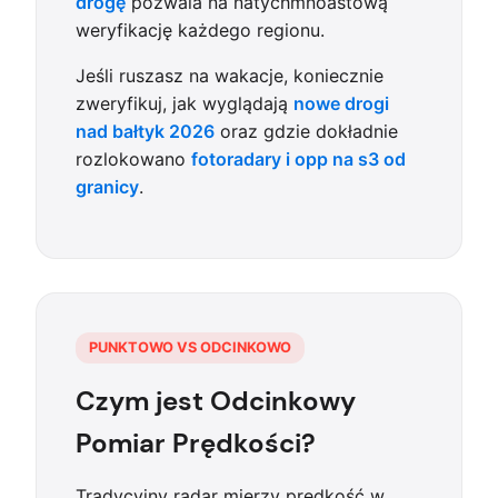
drogę
pozwala na natychmnoastową
weryfikację każdego regionu.
Jeśli ruszasz na wakacje, koniecznie
zweryfikuj, jak wyglądają
nowe drogi
nad bałtyk 2026
oraz gdzie dokładnie
rozlokowano
fotoradary i opp na s3 od
granicy
.
PUNKTOWO VS ODCINKOWO
Czym jest Odcinkowy
Pomiar Prędkości?
Tradycyjny radar mierzy prędkość w