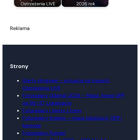
Ostrzeżenia LIVE
2026 rok
Reklama
Strony
Alerty drogowe – sytuacja na trasach.
Ostrzeżenia LIVE
Fotoradary Gdańsk 2026 – Mapa, Nowe OPP
na S6 i S7, Lokalizacje
Fotoradary i alerty z trasy
Fotoradary Kraków – mapa lokalizacji, OPP i
kontrole
Fotoradary Poznań