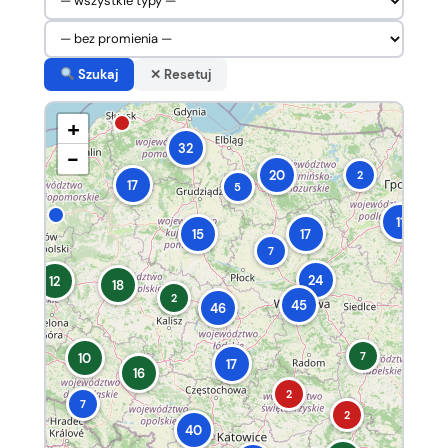
Szukaj
✕ Resetuj
+
32
−
20
2
17
5
11
15
17
7
24
12
18
2
45
46
7
10
17
16
2
7
2
40