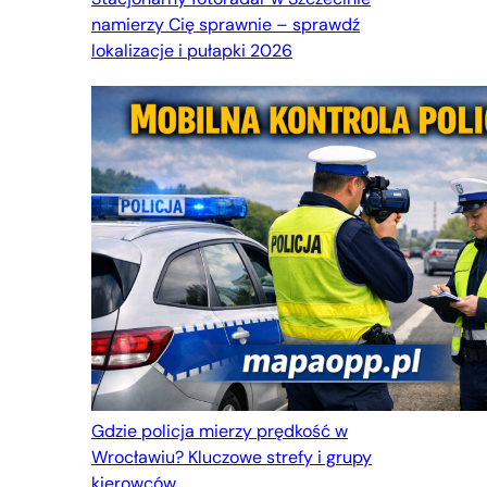
namierzy Cię sprawnie – sprawdź
lokalizacje i pułapki 2026
Gdzie policja mierzy prędkość w
Wrocławiu? Kluczowe strefy i grupy
kierowców